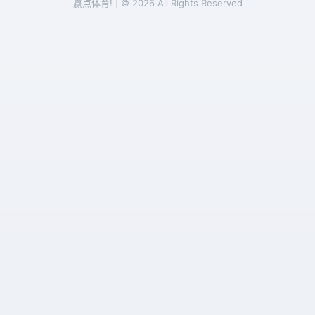
赢点体育! | © 2026 All Rights Reserved